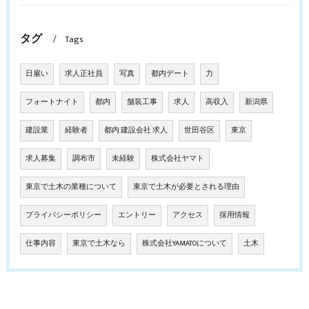
タグ
Tags
日雇い
求人正社員
写真
都内デート
力
フォートナイト
都内
舗装工事
求人
高収入
新潟県
建設業
経験者
都内 建設会社 求人
世田谷区
東京
求人募集
調布市
未経験
株式会社ヤマト
東京で土木の業種について
東京で土木が必要とされる理由
プライバシーポリシー
エントリー
アクセス
採用情報
仕事内容
東京で土木なら
株式会社YAMATOについて
土木