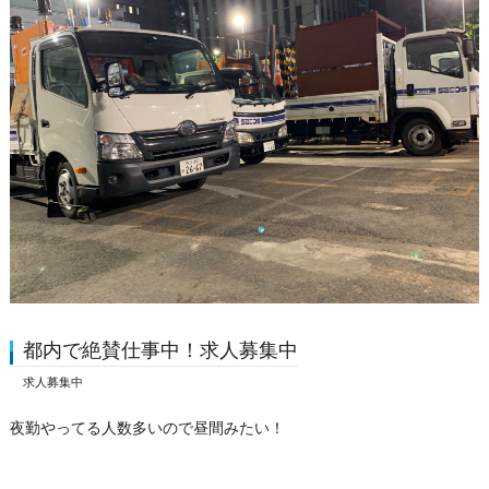
都内で絶賛仕事中！求人募集中
求人募集中
夜勤やってる人数多いので昼間みたい！