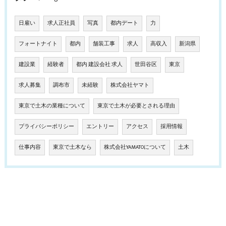
日雇い
求人正社員
写真
都内デート
力
フォートナイト
都内
舗装工事
求人
高収入
新潟県
建設業
経験者
都内 建設会社 求人
世田谷区
東京
求人募集
調布市
未経験
株式会社ヤマト
東京で土木の業種について
東京で土木が必要とされる理由
プライバシーポリシー
エントリー
アクセス
採用情報
仕事内容
東京で土木なら
株式会社YAMATOについて
土木