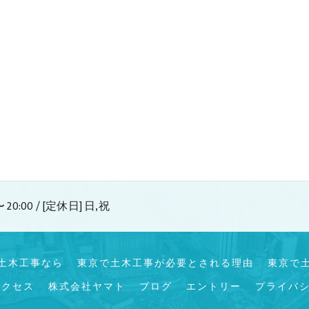
 20:00 / [定休日] 日,祝
土木工事なら
東京で土木工事が必要とされる理由
東京で
アクセス
株式会社ヤマト
ブログ
エントリー
プライバ