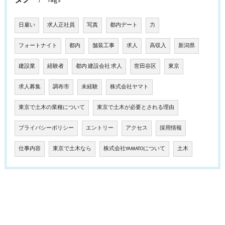
Tags
日雇い
求人正社員
写真
都内デート
力
フォートナイト
都内
舗装工事
求人
高収入
新潟県
建設業
経験者
都内 建設会社 求人
世田谷区
東京
求人募集
調布市
未経験
株式会社ヤマト
東京で土木の業種について
東京で土木が必要とされる理由
プライバシーポリシー
エントリー
アクセス
採用情報
仕事内容
東京で土木なら
株式会社YAMATOについて
土木