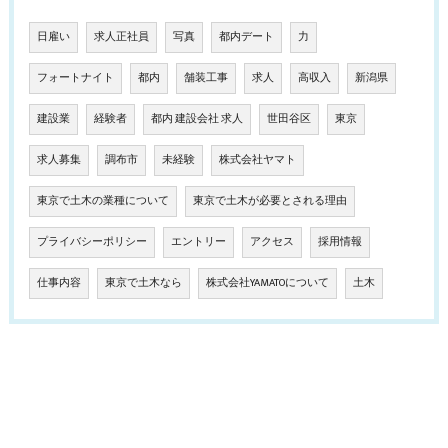
日雇い
求人正社員
写真
都内デート
力
フォートナイト
都内
舗装工事
求人
高収入
新潟県
建設業
経験者
都内 建設会社 求人
世田谷区
東京
求人募集
調布市
未経験
株式会社ヤマト
東京で土木の業種について
東京で土木が必要とされる理由
プライバシーポリシー
エントリー
アクセス
採用情報
仕事内容
東京で土木なら
株式会社YAMATOについて
土木